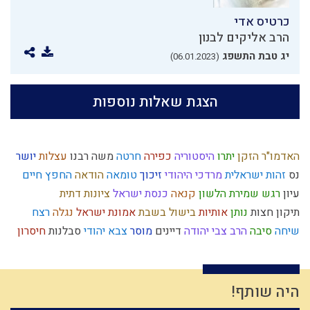
כרטיס אדי
הרב אליקים לבנון
יג טבת התשפג
(06.01.2023)
הצגת שאלות נוספות
האדמו"ר הזקן
יתרו
היסטוריה
כפירה
חרטה
משה רבנו
עצלות
יושר
נס
זהות ישראלית
מרדכי היהודי
זיכוך
טומאה
הודאה
החפץ חיים
עיון
רגש
שמירת הלשון
קנאה
כנסת ישראל
ציונות דתית
תיקון חצות
נותן
אותיות
בישול בשבת
אמונת ישראל
נגלה
רצח
שיחה
סיבה
הרב צבי יהודה
דיינים
מוסר
צבא יהודי
סבלנות
חיסרון
גשמי
גמילות חסדים
תרבות המערב
הרב קוק
עולם הבא
אחריות
גשם
מערכה
חתונה
תנ"ך
עניין המקדש
יוסף
התדבקות
אהבה
סדר מסילת ישרים
ירושלים
יראה
אור
נשמה
שפה
האבות
היה שותף!
עולם גשמי
חפץ חיים
אורים ותומים
צדיקים
צום
לג בעומר