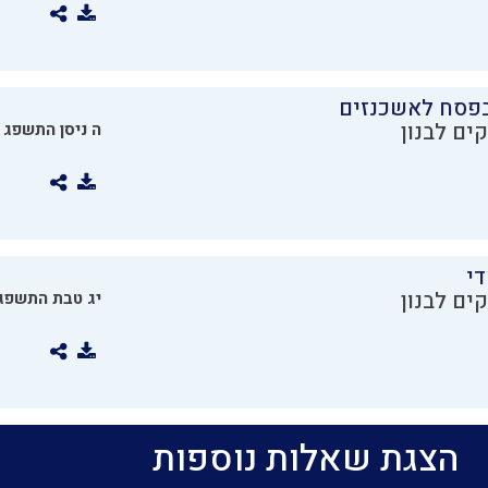
בפסח לאשכנזים
ים לבנון
ה ניסן התשפג
די
ים לבנון
יג טבת התשפג
הצגת שאלות נוספות