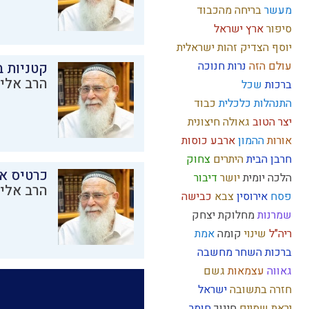
מעשר
בריחה מהכבוד
סיפור
ארץ ישראל
יוסף הצדיק
זהות ישראלית
עולם הזה
נרות חנוכה
קטניות 
הרב אליק
ברכות
שכל
התנהלות כלכלית
כבוד
יצר הטוב
גאולה חיצונית
אורות
ההמון
ארבע כוסות
חרבן הבית
היתרים
צחוק
כרטיס א
הלכה יומית
יושר
דיבור
הרב אליק
פסח
אירוסין
צבא
כבישה
שמרנות
מחלוקת
יצחק
ריה"ל
שינוי
קומה
אמת
ברכות השחר
מחשבה
גאווה
עצמאות
גשם
חזרה בתשובה
ישראל
יראת שמיים
חינוך
חומר