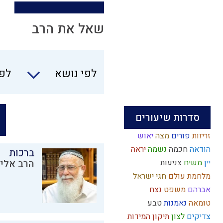
שאל את הרב
לפי נושא
לפי
סדרות שיעורים
זריזות
פורים
מצה
יאוש
הודאה
חכמה
נשמה
יראה
ברכות
יין
משיח
צניעות
הרב אליק
מלחמת עולם
חגי ישראל
אברהם
משפט
נצח
טומאה
נאמנות
טבע
צדיקים
לצון
תיקון המידות