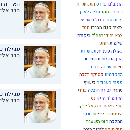
האם מות
הרמב"ם
פרדס
התקשרות
הרב אליק
רוח ה'
מנהג
עלייה לארץ
עשה טוב
סגולת ישראל
ציצית
פגם הברית
חסד
צבא יהודי
רמח"ל
ביקורת
שלמות
רוחני
טבילת כל
גאולה פנימית
תקשורת
הרב אליק
המן
תרומות ומעשרות
חירות
שיחה זוגית
התקדמות
פסיקת הלכה
פניות בעבודה
כישוף
טהרה
גבורה
הובלה
כוזרי
טבילת כל
האדמו"ר הזקן
נס
הרב אליק
שפת אמת
יחזקאל
יעקב
היסטוריה
ציפיות
יוסף
ממלכה
חוט השערה
פוליטיקה
לימוד תורה