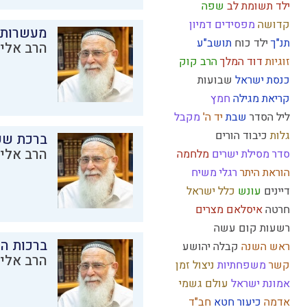
ילד תשומת לב
שפה
קדושה
מפסידים
דמיון
מעשרות
תנ"ך
ילד כוח
תושב"ע
הרב אליק
זוגיות
דוד המלך
הרב קוק
כנסת ישראל
שבועות
קריאת מגילה
חמץ
ליל הסדר
שבת
יד ה'
מקבל
גלות
כיבוד הורים
ברכת שע
הרב אליק
סדר מסילת ישרים
מלחמה
הוראת היתר
רגלי משיח
דיינים
עונש
כלל ישראל
חרטה
איסלאם
מצרים
רשעות
קום עשה
ברכות ה
ראש השנה
קבלה
יהושע
הרב אליק
קשר
משפחתיות
ניצול זמן
אמונת ישראל
עולם גשמי
אדמה
כיעור
חטא
חב"ד