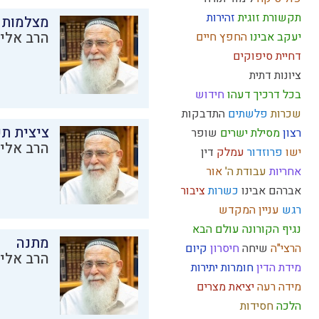
תקשורת זוגית
זהירות
מצלמות 
הרב אליק
יעקב אבינו
החפץ חיים
דחיית סיפוקים
ציונות דתית
בכל דרכיך דעהו
חידוש
שכרות
פלשתים
התדבקות
ציצית ת
רצון
מסילת ישרים
שופר
הרב אליק
ישו
פרוזדור
עמלק
דין
אחריות
עבודת ה'
אור
אברהם אבינו
כשרות
ציבור
רגש
עניין המקדש
נגיף הקורונה
עולם הבא
מתנה
הרצי"ה
שיחה
חיסרון
קיום
הרב אליק
מידת הדין
חומרות יתירות
מידה רעה
יציאת מצרים
הלכה
חסידות