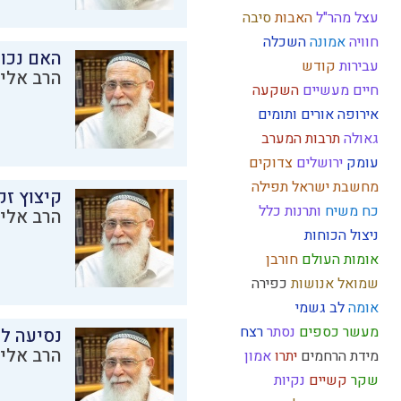
עצל
מהר"ל
האבות
סיבה
חוויה
אמונה
השכלה
האם נכו
עבירות
קודש
הרב אליק
חיים מעשיים
השקעה
אירופה
אורים ותומים
גאולה
תרבות המערב
עומק
ירושלים
צדוקים
מחשבת ישראל
תפילה
קיצוץ זק
כח משיח
ותרנות
כלל
הרב אליק
ניצול הכוחות
אומות העולם
חורבן
שמואל
אנושות
כפירה
אומה
לב
גשמי
מעשר כספים
נסתר
רצח
נסיעה לז
הרב אליק
מידת הרחמים
יתרו
אמון
שקר
קשיים
נקיות