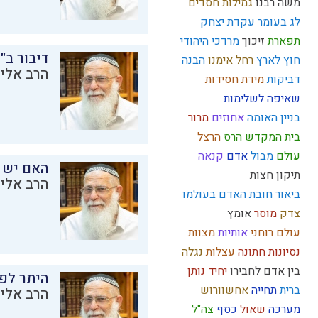
משה רבנו
גמילות חסדים
לג בעומר
עקדת יצחק
תפארת
זיכוך
מרדכי היהודי
דיבור ב"
חוץ לארץ
רחל אימנו
הבנה
הרב אליק
דביקות
מידת חסידות
שאיפה לשלימות
בניין האומה
אחוזים
מרור
בית המקדש
הרס
הרצל
עולם
מבול
אדם
קנאה
האם יש 
תיקון חצות
הרב אליק
ביאור חובת האדם בעולמו
צדק
מוסר
אומץ
עולם רוחני
אותיות
מצוות
נסיונות
חתונה
עצלות
נגלה
בין אדם לחבירו
יחיד
נותן
היתר לפר
ברית
תחייה
אחשוורוש
הרב אליק
מערכה
שאול
כסף
צה"ל