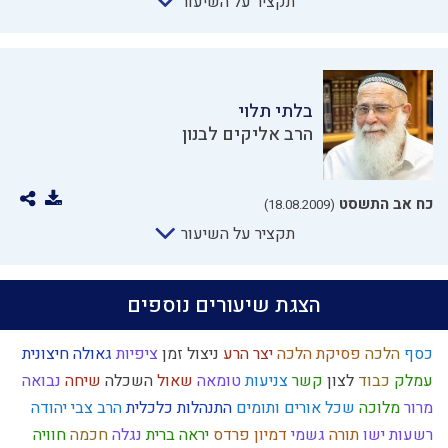
תקציר על השיעור
בלתי תלוי
הרב אליקים לבנון
כח אב התשסט
(18.08.2009)
תקציר על השיעור
הצגת שיעורים נוספים
כסף
הלכה
פסיקת הלכה
יצר הרע
ניצול זמן
ציפיות
גאולה חיצונית
עמלק
כבוד
לצון
קשר
צניעות
טומאה
שאול
השכלה
שיחה
נבואה
מרור
מלוכה
שכל
אורים ותומים
התנהלות כלכלית
הרב צבי יהודה
רשעות
ישו
תורה
גשמי
דמיון
פרדס
יראה
ברית
נגלה
חכמה
חוויה