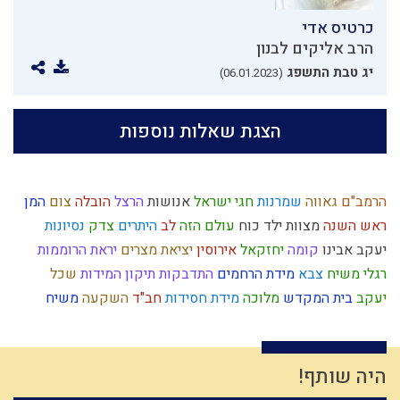
כרטיס אדי
הרב אליקים לבנון
יג טבת התשפג
(06.01.2023)
הצגת שאלות נוספות
הרמב"ם
גאווה
שמרנות
חגי ישראל
אנושות
הרצל
הובלה
צום
המן
ראש השנה
מצוות
ילד כוח
עולם הזה
לב
היתרים
צדק
נסיונות
יעקב אבינו
קומה
יחזקאל
אירוסין
יציאת מצרים
יראת הרוממות
רגלי משיח
צבא
מידת הרחמים
התדבקות
תיקון המידות
שכל
יעקב
בית המקדש
מלוכה
מידת חסידות
חב"ד
השקעה
משיח
צדיקים
כשרות
יצר הרע
מוסר
ההמון
תקשורת
חזרה בתשובה
צניעות
הודאה
בניין האומה
קודש
גוף
לצון
הרצי"ה
יראה
עולם רוחני
כח משיח
פלשתים
תרבות המערב
עולם
חסידות
היה שותף!
סבלנות
מחשבת ישראל
קלות ראש
אחריות
ברכות
הרס
עמלק