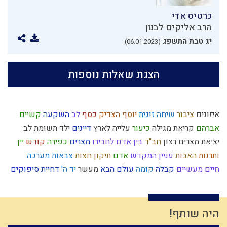
כרטיס אדי
הרב אליקים לבנון
יג טבת התשפג
(06.01.2023)
הצגת שאלות נוספות
איזונים
ציבור
שיחה זוגית
יוסף הצדיק
כסף
לב
השקעה
קשיים
אברהם
קריאת מגילה
כיעור
עלייה לארץ
דיינים
ילד תשומת לב
יציאת מצרים
רצון
חב"ד
בין אדם לחבירו
מצרים
כפירה
קודש
יין
ותרנות
האבות
עניין המקדש
אדם
תיקון חצות
צבאות
מערכה
חיים מעשיים
קבלה
קומה
עולם הבא
מעשר
יד ה'
דחיית סיפוקים
חרטה
אבלות
ברכות
צה"ל
רגלי משיח
רשעות
מרדכי היהודי
הרב צבי יהודה
נצרות
חורבן
חטא
עצמאות
בישול בשבת
כיבוד הורים
עולם הזה
גבורה
קום עשה
אהבה
עונש
היה שותף!
בריחה מהכבוד
פגם הברית
תפארת
ישו
עבירות
קנאה
מלוכה